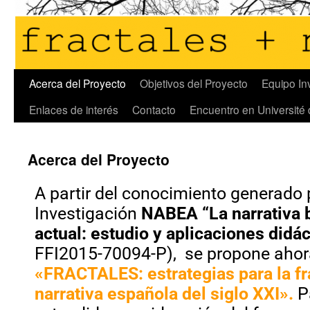
Acerca del Proyecto
Objetivos del Proyecto
Equipo In
Enlaces de interés
Contacto
Encuentro en Université
Acerca del Proyecto
A partir del conocimiento generado 
Investigación
NABEA “La narrativa 
actual: estudio y aplicaciones didác
FFI2015-70094-P), se propone ahor
«FRACTALES: estrategias para la f
narrativa española del siglo XXI».
Pa